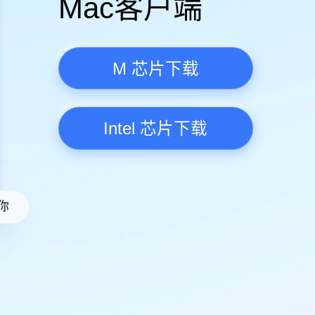
腾讯新
Mac客
M 芯
Intel
精准推荐·更懂你