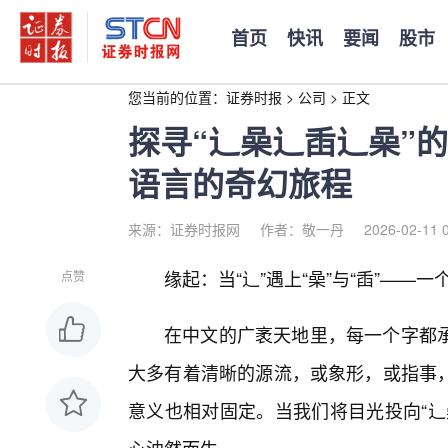
首页
快讯
要闻
股市
您当前的位置：
证券时报
>
公司
>
正文
探寻“辶喿辶臿辶喿”
语言的奇幻旅程
来源：证券时报网
作者：敬一丹
2026-02-11 
缘起：当“辶”遇上“喿”与“臿”——一
点赞
在中文的广袤天地里，每一个字都
大多有着清晰的源流，或象形，或指事
意义也相对固定。当我们将目光投向“辶