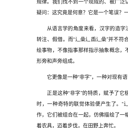
规律。我们找不到一个现成的、被广泛
疑问：这究竟是何意？它是一个笔误？
从语言学的角度来看，汉字的造字法
转注、假借。而“辶喿辶臿辶喿”并不符
绘事物，不像指事那样指示抽象概念，
形旁和声旁组成。
它更像是一种“非字”，一种对现有语
正是这种“非字”的特质，赋予了它
时，一种奇特的联觉体验便产生了。“辶
作，它们被组合在一起，仿佛描绘了一
着农具，迈着步伐，在田野上奔忙。