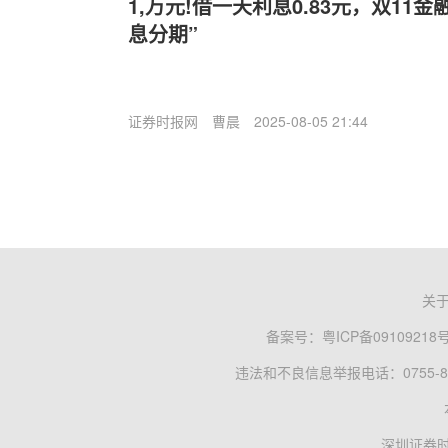
1,万元!借一天利息0.83元，双11
息分期”
证券时报网
曹晨
2025-08-05 21:44
关
备案号：
粤ICP备09109218
违法和不良信息举报电话：0755-83
深圳证券