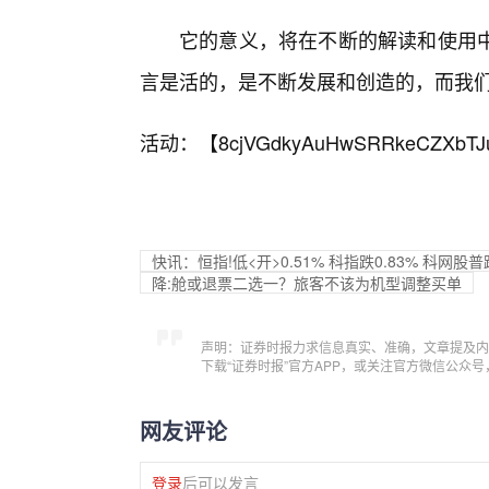
它的意义，将在不断的解读和使用
言是活的，是不断发展和创造的，而我
活动：【
8cjVGdkyAuHwSRRkeCZXbTJ
快讯：恒指!低<开>0.51% 科指跌0.83% 科网股
降:舱或退票二选一？旅客不该为机型调整买单
声明：证券时报力求信息真实、准确，文章提及内
下载“证券时报”官方APP，或关注官方微信公众
网友评论
登录
后可以发言