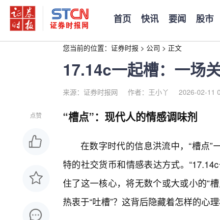
首页
快讯
要闻
股市
您当前的位置：
证券时报
>
公司
>
正文
17.14c一起槽：一场
来源：证券时报网
作者：王小丫
2026-02-11 
“槽点”：现代人的情感调味剂
点赞
在数字时代的信息洪流中，“槽点”
特的社交货币和情感表达方式。“17.1
住了这一核心，将无数个或大或小的“槽
热衷于“吐槽”？这背后隐藏着怎样的心