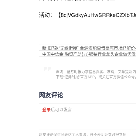
活动：【
8cjVGdkyAuHwSRRkeCZXbTJ
新;旧?款“无缝衔接” 台源酒能否借宴席市场纾解价
中国中信金.融资产助{力}镍钴行业龙头企业做优
声明：证券时报力求信息真实、准确，文章提及内
下载“证券时报”官方APP，或关注官方微信公众
网友评论
登录
后可以发言
网友评论仅供其表达个人看法，并不表明证券时报立场