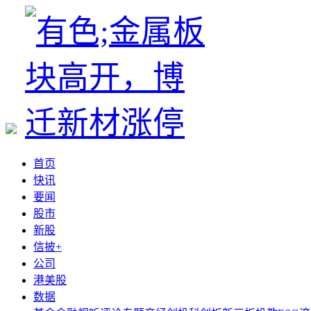
首页
快讯
要闻
股市
新股
信披+
公司
港美股
数据