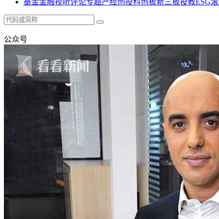
基金
金融
视听
评论
专题
产经
创投
科创板
新三板
投教
ESG
滚
公众号