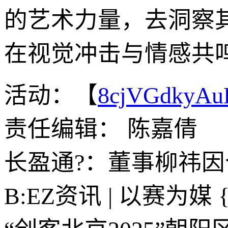
的艺术力量，去洞察
在视觉冲击与情感共
活动：【
8cjVGdkyA
责任编辑： 陈嘉倩
长盈通?：董事柳祎
B:EZ资讯 | 以赛为