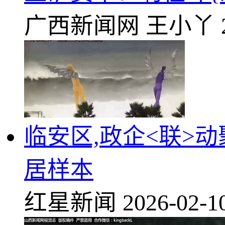
广西新闻网
王小丫
临安区,政企<联>动
居样本
红星新闻
2026-02-1