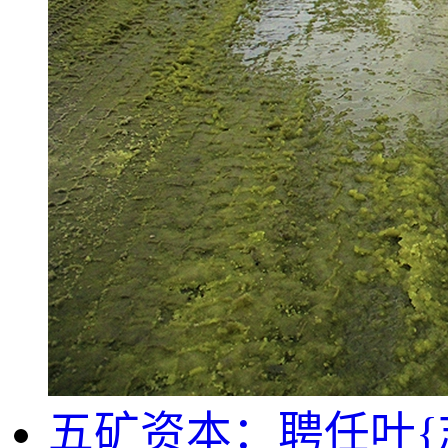
五矿资本：聘任叶{