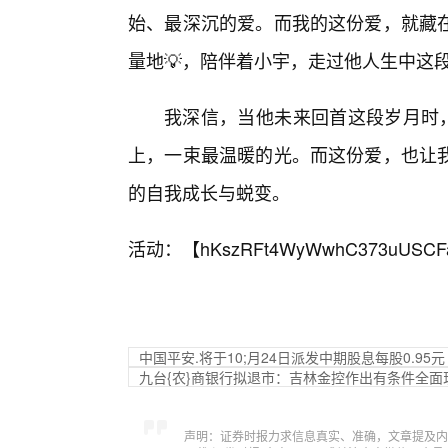
始、最深沉的爱。而我的这份爱，就藏
量地💡，陪伴着小宇，走过他人生中这
我深信，当他未来回首这段岁月时，
上，一束最温暖的光。而这份爱，也让
的自我成长与蜕变。
活动：【
hKszRFt4WyWwhC373uUSCF
中国平安.将于10;月24日派发中期股息每股0.95元
九台{农}商银行拟退市：吉林金控作出有条件全面
声明：证券时报力求信息真实、准确，文章提及内