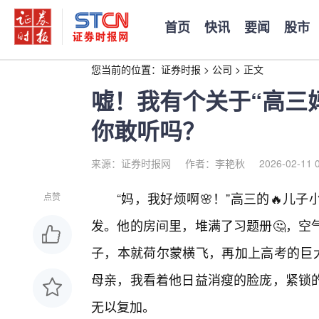
首页
快讯
要闻
股市
您当前的位置：
证券时报
>
公司
>
正文
嘘！我有个关于“高三
你敢听吗？
来源：证券时报网
作者：李艳秋
2026-02-11 
“妈，我好烦啊🌸！”高三的🔥
点赞
发。他的房间里，堆满了习题册🤔，空
子，本就荷尔蒙横飞，再加上高考的巨大
母亲，我看着他日益消瘦的脸庞，紧锁
无以复加。