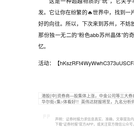
这是一种超越物质的“玩”，它关
发。它让你在纷繁的🔥世界中，找到一
好的向往。所以，下次来到苏州，不妨
那份独一无二的“粉色abb苏州晶体”
忆。
活动：【
hKszRFt4WyWwhC373uUSCF
港股{中}资券商—股集体上涨，中金公司等三大
华尔街<集>体看好!！英伟达财报将至，九名分析
声明：证券时报力求信息真实、准确，文章提及内
下载“证券时报”官方APP，或关注官方微信公众