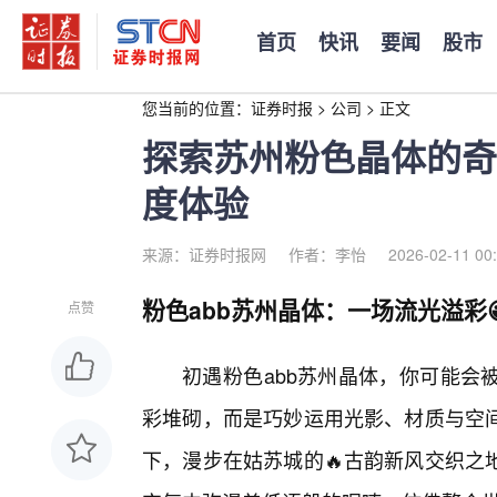
首页
快讯
要闻
股市
您当前的位置：
证券时报
>
公司
>
正文
探索苏州粉色晶体的奇
度体验
来源：证券时报网
作者：李怡
2026-02-11 00
粉色abb苏州晶体：一场流光溢彩
点赞
初遇粉色abb苏州晶体，你可能会
彩堆砌，而是巧妙运用光影、材质与空
下，漫步在姑苏城的🔥古韵新风交织之