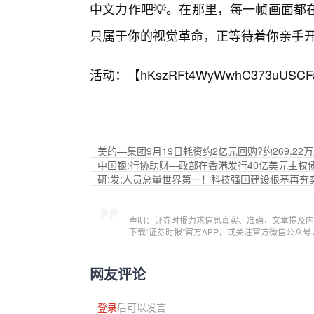
中文力作吧💡。在那里，每一帧画面都
只属于你的视觉革命，正等待着你亲手
活动：【
hKszRFt4WyWwhC373uUSCF
美的—集团9月19日耗资约2亿元回购?约269.22
中国银:行协助财—政部在香港发行40亿美元主权
研;发;人员总量世界第一！科技强国建设根基再夯
声明：证券时报力求信息真实、准确，文章提及内
下载“证券时报”官方APP，或关注官方微信公众
网友评论
登录
后可以发言