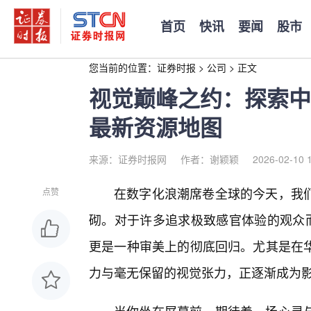
首页
快讯
要闻
股市
您当前的位置：
证券时报
>
公司
>
正文
视觉巅峰之约：探索中
最新资源地图
来源：证券时报网
作者：谢颖颖
2026-02-10 
在数字化浪潮席卷全球的今天，我们
点赞
砌。对于许多追求极致感官体验的观众而
更是一种审美上的彻底回归。尤其是在
力与毫无保留的视觉张力，正逐渐成为影音