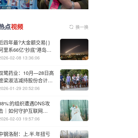
热点
视频
换一换
近四年最?大金额交易{ }
阿里系66亿“抄底”港岛写
字楼
2026-02-08 13:36:06
双鹭药业：10月—28日高
管梁淑洁减持股份合计
3.51万股
2026-01-29 20:52:06
88%:的组织遭遇DNS攻
击｜如何守护互联网
“GPS”的安全？
2026-02-03 19:57:06
中钢洛耐：上.半.年扭亏