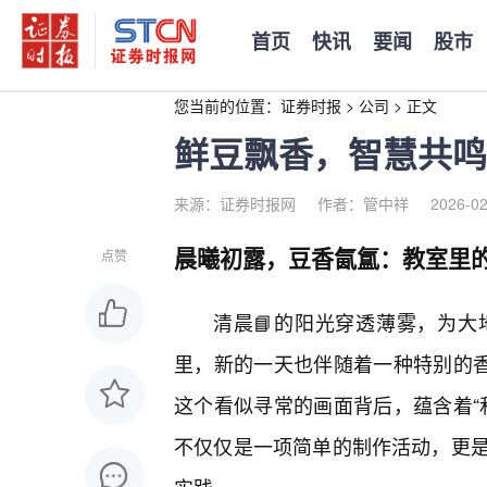
首页
快讯
要闻
股市
您当前的位置：
证券时报
>
公司
>
正文
鲜豆飘香，智慧共鸣
来源：证券时报网
作者：管中祥
2026-02
晨曦初露，豆香氤氲：教室里的
点赞
清晨📘的阳光穿透薄雾，为大
里，新的一天也伴随着一种特别的
这个看似寻常的画面背后，蕴含着“
不仅仅是一项简单的制作活动，更是