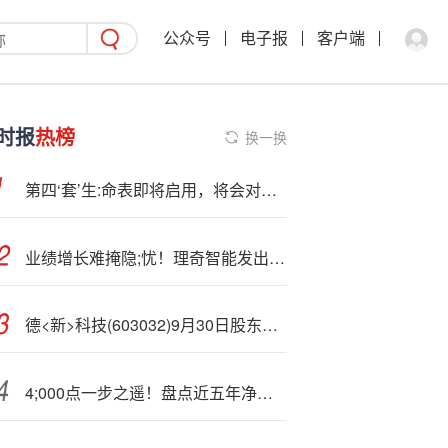
公众号
电子报
客户端
时报
热榜
换一换
第四‘套’生:命表即将启用，将会对保险产品的定价产生什么样的影响呢？
业绩增长难掩隐;忧！理奇智能发出商品占存货89％
德<新>科技(603032)9月30日股东户数3.55万户，较上期增加17.84%
4;000点一步之遥！盘点近五年净值频频创新高的主动权益基金