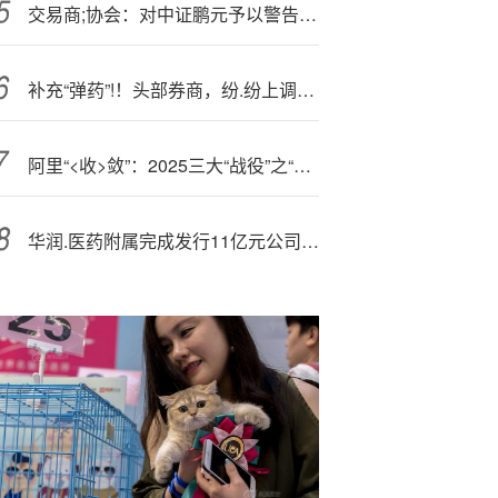
交易商;协会：对中证鹏元予以警告，责令其针对市场营销、评级作业等问题全面整改
补充“弹药”!！头部券商，纷.纷上调两融额度！
阿里“<收>敛”：2025三大“战役”之“未来之战”
华润.医药附属完成发行11亿元公司债券