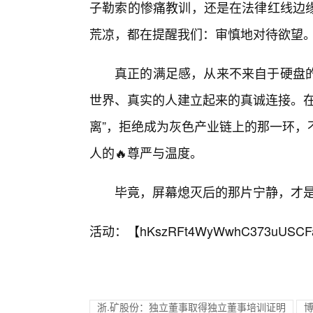
子勒索的惨痛教训，还是在法律红线边
荒凉，都在提醒我们：审慎地对待欲望
真正的满足感，从来不来自于硬盘
世界、真实的人建立起来的真诚连接。在
离”，拒绝成为灰色产业链上的那一环，
人的🔥尊严与温度。
毕竟，屏幕熄灭后的那片宁静，才
活动：【
hKszRFt4WyWwhC373uUSCF
浙.矿股份：独立董事取得独立董事培训证明
博