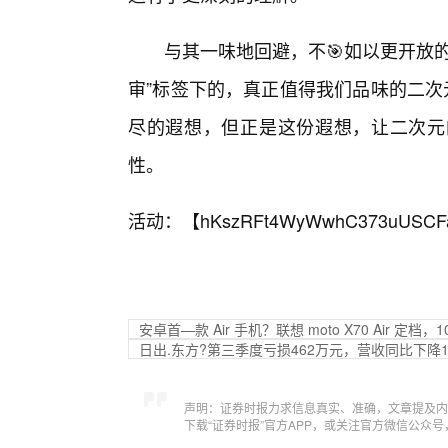
与其一味地回避，不🎯如以更开放
审”标签下的，真正值得我们品味的二次
尽的遐想，但正是这份遐想，让二次元
性。
活动：【
hKszRFt4WyWwhC373uUSCF
安卓首—款 Air 手机？联想 moto X70 Air 定档，
日出.东方?第三季度亏损462万元，营收同比下降18
声明：证券时报力求信息真实、准确，文章提及内
下载“证券时报”官方APP，或关注官方微信公众