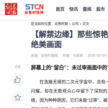
首页
快讯
要闻
股市
您当前的位置：
证券时报
>
公司
>
正文
【解禁边缘】那些惊艳
绝美画面
来源：证券时报网
作者：马家辉
2026-02-09 
屏幕上的“留白”：未过审画面中
点赞
在浩瀚无垠的二次元宇宙中，总有
闪耀，却在无数观众心中留下了深刻的
缘，因为种种原因，它们未能“过审”，