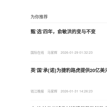
为你推荐
甄‘选’四年，俞敏洪的变与不变
国际在线
马家辉
2026-01-29 01:32:23
英‘国’承{诺}为捷豹路虎提供20亿
钱江晚报
马家辉
2026-01-31 14:26:23