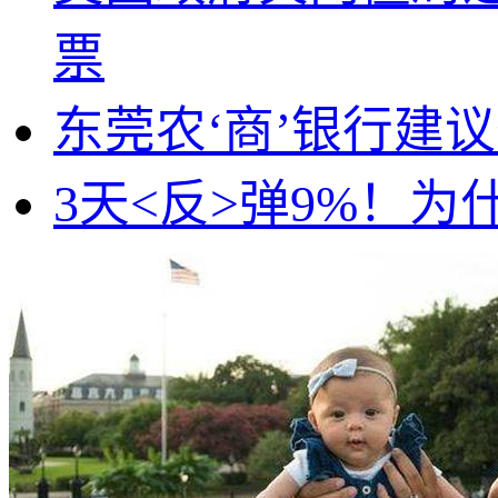
票
东莞农‘商’银行建
3天<反>弹9%！为