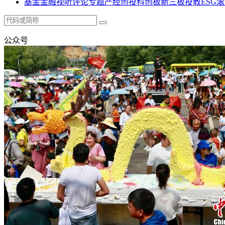
基金
金融
视听
评论
专题
产经
创投
科创板
新三板
投教
ESG
滚
公众号