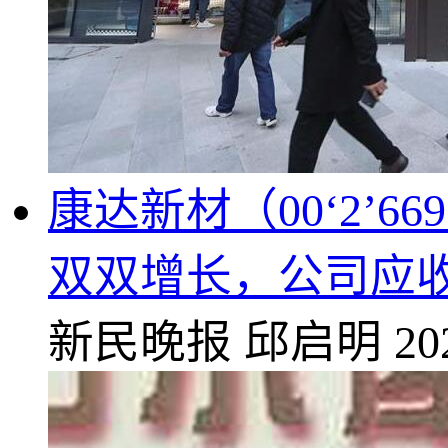
康达新材（00‘2’
双双增长，公司应
新民晚报
邱启明
20