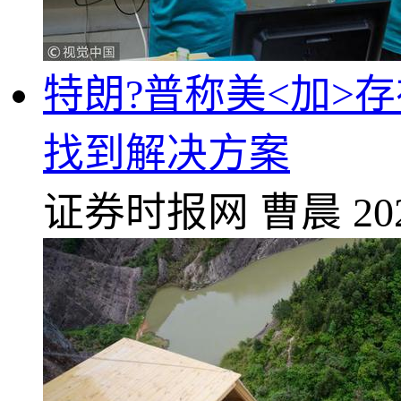
特朗?普称美<加>
找到解决方案
证券时报网
曹晨
20