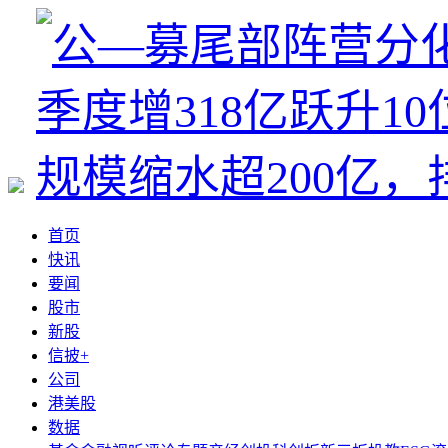
首页
快讯
要闻
股市
新股
信披+
公司
港美股
数据