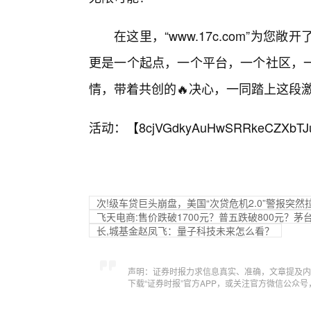
在这里，“www.17c.com”为
更是一个起点，一个平台，一个社区，一
情，带着共创的🔥决心，一同踏上这段
活动：【
8cjVGdkyAuHwSRRkeCZXbTJ
次!级车贷巨头崩盘，美国“次贷危机2.0”警报突然
飞天电商:售价跌破1700元？普五跌破800元？
长,城基金赵凤飞：量子科技未来怎么看？
声明：证券时报力求信息真实、准确，文章提及内
下载“证券时报”官方APP，或关注官方微信公众