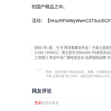
的国产精品之中。
活动：【
hKszRFt4WyWwhC373uUSCF
财经<早>报：今‘天’两场重要发布会！中美元首即将
4;699-12999元！博主称华为Mate80 RS单机利润
工商银行:参加中央广播电视总台“品牌强国战略”
声明：证券时报力求信息真实、准确，文章提及内
下载“证券时报”官方APP，或关注官方微信公众
网友评论
登录
后可以发言