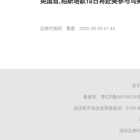
英国首,相斯塔默18日将赴美参与乌
证券时报网
曹晨
2025-08-05 21:44
关
备案号：
粤ICP备09109218
违法和不良信息举报电话：0755-83
深圳证券