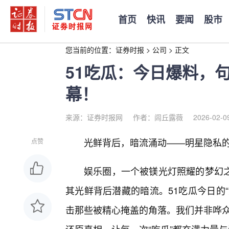
首页
快讯
要闻
股市
您当前的位置：
证券时报
>
公司
>
正文
51吃瓜：今日爆料，
幕！
来源：证券时报网
作者：闾丘露薇
2026-02-0
光鲜背后，暗流涌动——明星隐私的
点赞
娱乐圈，一个被镁光灯照耀的梦幻之
其光鲜背后潜藏的暗流。51吃瓜今日的
击那些被精心掩盖的角落。我们并非哗众