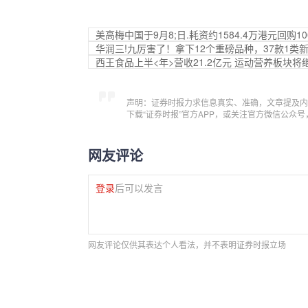
美高梅中国于9月8;日.耗资约1584.4万港元回购1
华润三!九厉害了！拿下12个重磅品种，37款1类
西王食品上半<年>营收21.2亿元 运动营养板块
声明：证券时报力求信息真实、准确，文章提及内
下载“证券时报”官方APP，或关注官方微信公众
网友评论
登录
后可以发言
网友评论仅供其表达个人看法，并不表明证券时报立场