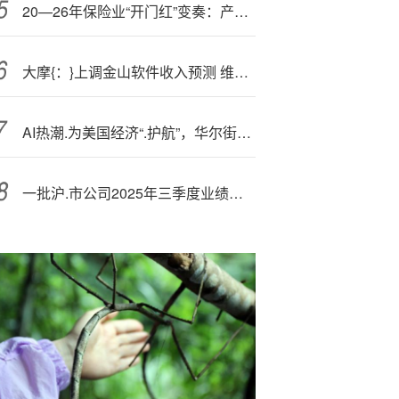
20—26年保险业“开门红”变奏：产品、渠道与价值，叩问新增长内核
大摩{：}上调金山软件收入预测 维持目标价38港元
AI热潮.为美国经济“.护航”，华尔街大佬接连上调标普500目标价！
一批沪.市公司2025年三季度业绩集中“报喜”