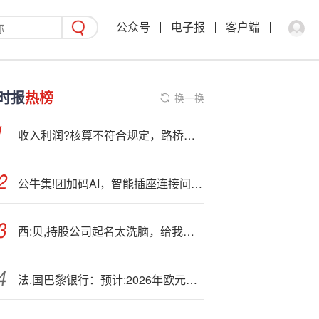
公众号
电子报
客户端
时报
热榜
换一换
收入利润?核算不符合规定，路桥信息（920748、837748）被证监局责令整改
公牛集!团加码AI，智能插座连接问题引关注
西:贝,持股公司起名太洗脑，给我们看沉默了
法.国巴黎银行：预计:2026年欧元上涨 日元下跌 美元持稳