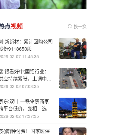
热点
视频
换一换
创!新新材：累计回购公司
股份9118650股
2026-02-07 11:45:35
瑞:银看好中;国铝行业：
供应持续紧张，上调中国
宏桥目标价至38.60港元
2026-02-02 07:03:35
京东:双!十一铁令禁商家
跨平台低价，变相二选一
引行业震动
2026-02-02 17:37:35
按{病}种付费！国家医保