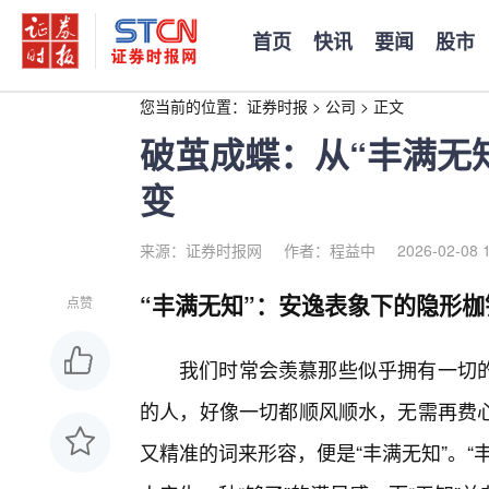
首页
快讯
要闻
股市
您当前的位置：
证券时报
>
公司
>
正文
破茧成蝶：从“丰满无
变
来源：证券时报网
作者：程益中
2026-02-08 
“丰满无知”：安逸表象下的隐形枷
点赞
我们时常会羡慕那些似乎拥有一切
的人，好像一切都顺风顺水，无需再费
又精准的词来形容，便是“丰满无知”。