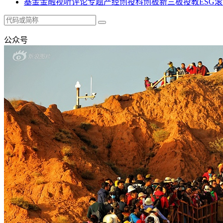
基金
金融
视听
评论
专题
产经
创投
科创板
新三板
投教
ESG
滚
公众号