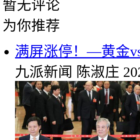
暂无评论
为你推荐
满屏涨停！—黄金v
九派新闻
陈淑庄
20