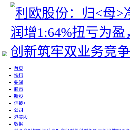
首页
快讯
要闻
股市
新股
信披+
公司
港美股
数据