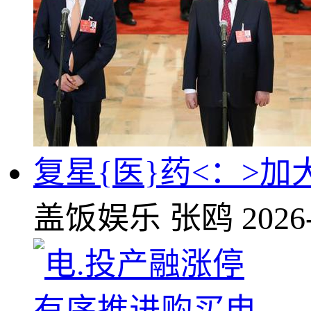
复星{医}药<：>
盖饭娱乐
张鸥
2026