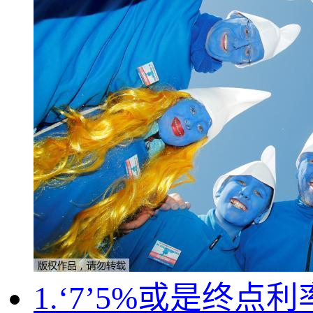
1.‘7’5%或是终