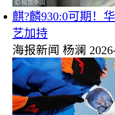
麒?麟930:0可期！
艺加持
海报新闻
杨澜
2026