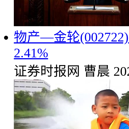
物产—金轮(00272
2.41%
证券时报网
曹晨
20