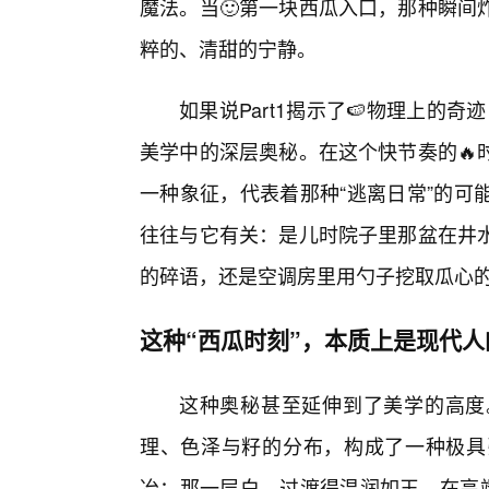
魔法。当🙂第一块西瓜入口，那种瞬间
粹的、清甜的宁静。
如果说Part1揭示了🍉物理上的奇
美学中的深层奥秘。在这个快节奏的🔥时
一种象征，代表着那种“逃离日常”的可
往往与它有关：是儿时院子里那盆在井
的碎语，还是空调房里用勺子挖取瓜心
这种“西瓜时刻”，本质上是现代
这种奥秘甚至延伸到了美学的高度
理、色泽与籽的分布，构成了一种极具
冶；那一层白，过渡得温润如玉。在高端