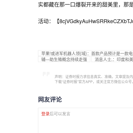
实都藏在那一口爆裂开来的甜美里，那
活动：【
8cjVGdkyAuHwSRRkeCZXbTJ
苹果!或进军机器人领{域}：首款产品预计是一款电
辅—助生殖概念持续走强
消息人士,：印度和
声明：证券时报力求信息真实、准确，文章提及内
下载“证券时报”官方APP，或关注官方微信公众
网友评论
登录
后可以发言