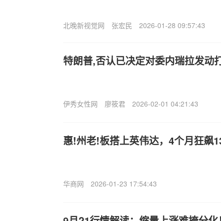
北晚新视觉网
张宏民
2026-01-28 09:57:43
特朗普,否认已决定对委内瑞拉发动
伊秀女性网
廖筱君
2026-02-01 04:21:43
惠!州老!板搭上英伟达，4个月狂飙13
华商网
2026-01-23 17:54:43
9月?1行情解读：缩量上涨难掩分