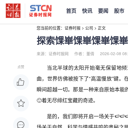
首页
快讯
要闻
股市
您当前的位置：
证券时报
>
公司
>
正文
探索馃崋馃崋馃崋馃崋
来源：证券时报网
作者：董倩
2026-02-08 08
当北半球的太阳开始毫无保留地倾
点赞
曲，世界仿佛被按下了“高温慢放”键。
瞬间超越一切。那是一种来自原始本能
🙂着无尽绯红宝藏的奇迹。
是的，我们即将开启一场关于🍉🍉
场关于自然、科学与情感共鸣的奥秘之