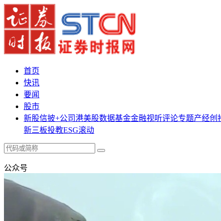
首页
快讯
要闻
股市
新股
信披+
公司
港美股
数据
基金
金融
视听
评论
专题
产经
创
新三板
投教
ESG
滚动
公众号