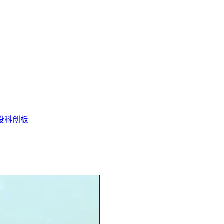
投
科创板