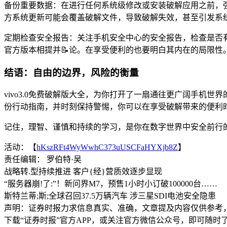
备份重要数据：在进行任何系统级修改或安装破解应用之前，
方系统更新可能会覆盖破解文件，导致破解失效，甚至引发系
定期检查安全报告：关注手机安全中心的安全报告，检查是否
官方版本相提并📝论。在享受便利的也要明白其内在的局限性
结语：自由的边界，风险的衡量
vivo3.0免费破解版大全，为你打开了一扇通往更广阔手机世
份行动指南，并时刻保持警惕，你可以在享受破解带来的便利时
记住，理智、谨慎和持续的学习，是你在数字世界中安全前行的
活动：【
hKszRFt4WyWwhC373uUSCFaHYXjb8Z
】
责任编辑： 罗伯特·吴
战略转.型持续推进 客户{经}营质效逐步显现
“服务器崩!了:”！新问界M7，预售1小时小订破100000台……
斯特兰蒂;斯;全球召回37.5万辆汽车 涉三星SDI电池安全隐患
声明：证券时报力求信息真实、准确，文章提及内容仅供参考
下载“证券时报”官方APP，或关注官方微信公众号，即可随