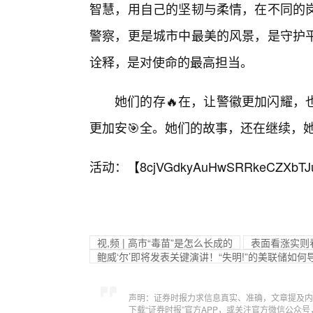
智慧，用自己的坚韧与柔情，在不同的
警察，更是城市中最美的风景，是守护
诠释，是对使命的最高担当。
她们的存🔥在，让警徽更加闪耀，
更加安🎯全。她们的故事，还在继续，
活动：【
8cjVGdkyAuHwSRRkeCZXbTJ
视,频 | 高市“毒苗”是怎么长成的
表面看涨实则看
鲍威‘尔’即将发表关键演讲！“失明!”的美联储如何
声明：证券时报力求信息真实、准确，文章提及内
下载“证券时报”官方APP，或关注官方微信公众