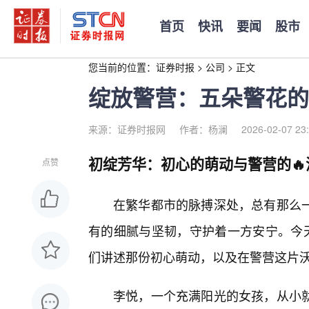
首页
快讯
要闻
股市
您当前的位置：
证券时报
>
公司
>
正文
绽放警营：五朵警花的
来源：证券时报网
作者：杨澜
2026-02-07 23
初绽芳华：初心的萌动与警营的🔥
点赞
在繁华都市的脉搏深处，总有那么
有的细腻与坚韧，守护着一方安宁。今天
们讲述那份初心萌动，以及在警营这片沃
李悦，一个充满阳光的女孩，从小