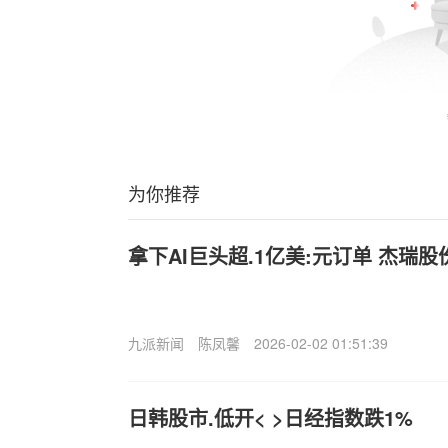
为你推荐
拿下AI巨头超.1亿美:元订单 杰瑞股
九派新闻
陈凤馨
2026-02-02 01:51:39
日韩股市.低开< >日经指数跌1%