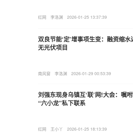
红网
李洛渊
2026-01-25 13:37:39
双良节能‘定’增事项生变：融资缩水
无光伏项目
南风窗
李洛渊
2026-01-29 00:53:39
刘强东现身乌镇互‘联’网!大会：嘱
“六小龙”私下联系
红网
王小丫
2026-01-25 18:13:39