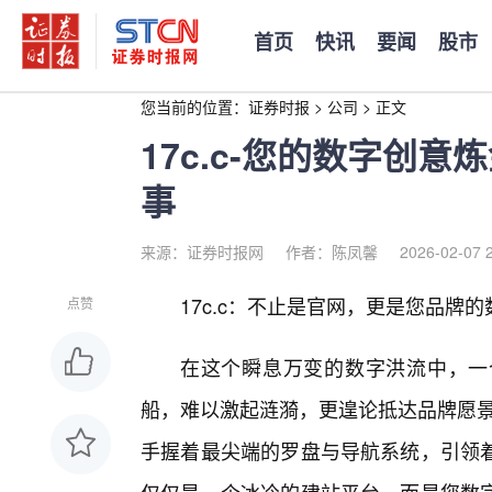
首页
快讯
要闻
股市
您当前的位置：
证券时报
>
公司
>
正文
17c.c-您的数字创
事
来源：证券时报网
作者：陈凤馨
2026-02-07 
17c.c：不止是官网，更是您品牌
点赞
在这个瞬息万变的数字洪流中，一
船，难以激起涟漪，更遑论抵达品牌愿景
手握着最尖端的罗盘与导航系统，引领