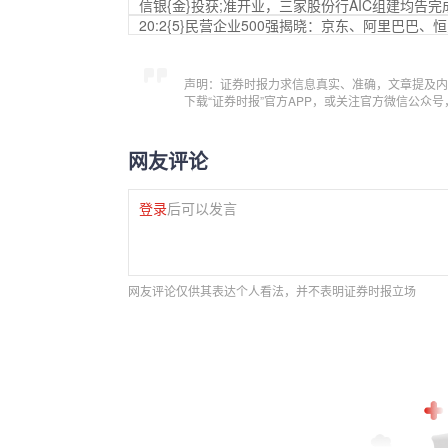
信银{金}投获;准开业，三家股份行AIC组建均告完
20:2{5}民营企业500强揭晓：京东、阿里巴巴、
声明：证券时报力求信息真实、准确，文章提及内
下载“证券时报”官方APP，或关注官方微信公众
网友评论
登录
后可以发言
网友评论仅供其表达个人看法，并不表明证券时报立场