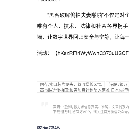
“黑客破解偷拍夫妻啪啪”不仅是对
唯有个人、技术、法律和社会各界携手
墙，让数字世界回归安全与宁静，让每
活动：【
hKszRFt4WyWwhC373uUSCF
内存,接口芯片龙头，营收增长57%
港股<银>
高市胜选使植田:和男加息计划陷入两难 日本央行
声明：证券时报力求信息真实、准确，文章提及内
下载“证券时报”官方APP，或关注官方微信公众
网友评论