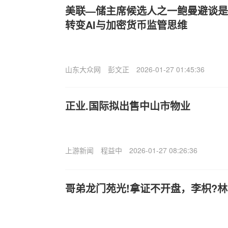
美联—储主席候选人之一鲍曼避谈是否
转变AI与加密货币监管思维
山东大众网
彭文正
2026-01-27 01:45:36
正业.国际拟出售中山市物业
上游新闻
程益中
2026-01-27 08:26:36
哥弟龙门苑光!拿证不开盘，李枳?