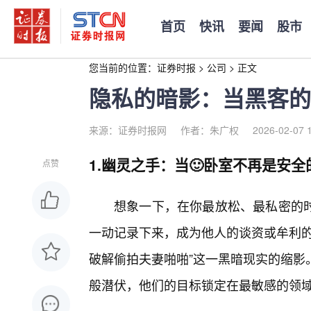
首页
快讯
要闻
股市
您当前的位置：
证券时报
>
公司
>
正文
隐私的暗影：当黑客的
来源：证券时报网
作者：朱广权
2026-02-07 
1.幽灵之手：当🙂卧室不再是安
点赞
想象一下，在你最放松、最私密的
一动记录下来，成为他人的谈资或牟利的
破解偷拍夫妻啪啪”这一黑暗现实的缩影
般潜伏，他们的目标锁定在最敏感的领