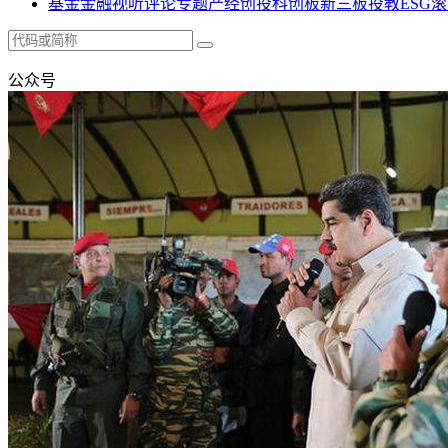
基金
金融
视听
评论
专题
产经
创投
科创板
新三板
投教
ESG
滚
公众号