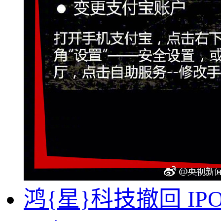
鸿{星}科技撤回 