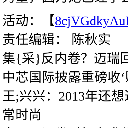
活动：【
8cjVGdkyA
责任编辑： 陈秋实
集{采}反内卷？迈瑞
中芯国际披露重磅收‘购
王;兴兴：2013年还
常时尚