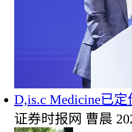
D,is.c Medic
证券时报网
曹晨
20