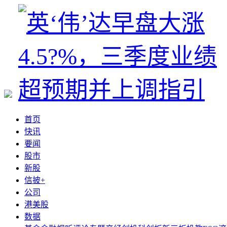
首页
快讯
要闻
股市
新股
信披+
公司
港美股
数据