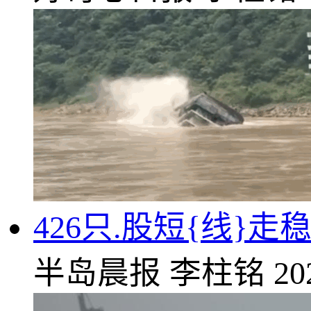
426只.股短{线}走
半岛晨报
李柱铭
20