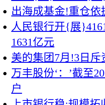
出海成基金!重仓依
人民银行开{展}41
1631亿元
美的集团7月!3日斥资
万丰股份‘：’截至20
户
上市银行稳:规模拓