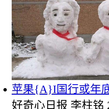
苹果{A}I国行或
好奇心日报
李柱铭