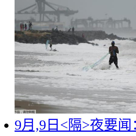
9月,9日<隔>夜要