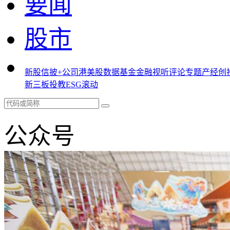
要闻
股市
新股
信披+
公司
港美股
数据
基金
金融
视听
评论
专题
产经
创
新三板
投教
ESG
滚动
公众号