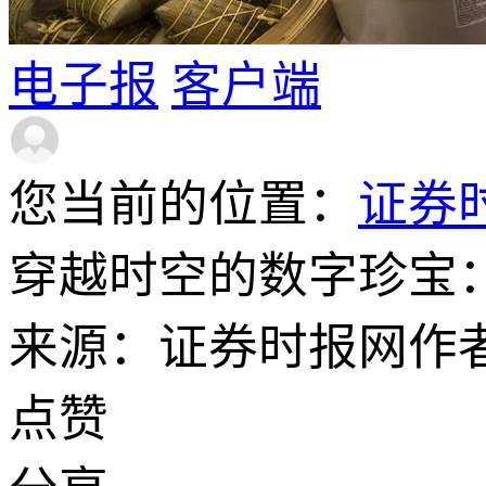
电子报
客户端
您当前的位置：
证券
穿越时空的数字珍宝：XV
来源：证券时报网
作
点赞