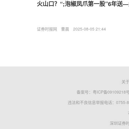
火山口？“;泡椒凤爪第一股”6年送
证券时报网
曹晨
2025-08-05 21:44
关
备案号：
粤ICP备09109218
违法和不良信息举报电话：0755-83
深圳证券