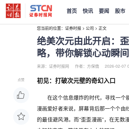
首页
快讯
要闻
股市
您当前的位置：
证券时报
>
公司
>
正文
绝美次元由此开启：歪
略，带你解锁心动瞬间
来源：证券时报网
作者：方保僑
2026-02-07 
初见：打破次元壁的奇幻入口
点赞
在这个信息爆炸的时代，寻找一个
漫画爱好者来说，屏幕背后那一个个由线
的最佳避风港。而“歪歪漫画”，在无数