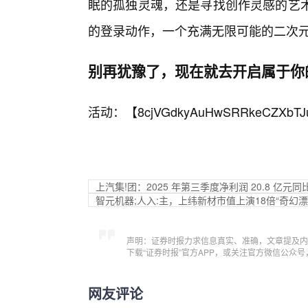
眠的孤独灵魂，还是寻找创作灵感的艺术
的登录动作，一个充满无限可能的二次
别再犹豫了，现在就去开启属于你
活动：【
8cjVGdkyAuHwSRRkeCZXbTJ
上汽集!团：2025 年第三季度净利润 20.8 亿元同比
智元机器;人入:主，上纬新材市值上演18倍“奇幻漂
声明：证券时报力求信息真实、准确，文章提及内
下载“证券时报”官方APP，或关注官方微信公众
网友评论