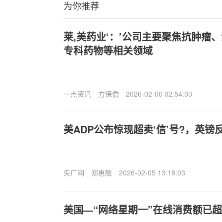
为你推荐
莱,美药业‘：’公司主要聚焦抗肿瘤
专科药物等相关领域
一点资讯
方保僑
2026-02-06 02:54:03
美ADP公布惊现超卖‘信’号?，英
央广网
郑惠敏
2026-02-05 13:18:03
美国—“网络星期一”在线消费额已超