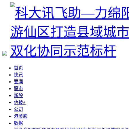
首页
快讯
要闻
股市
新股
信披+
公司
港美股
数据