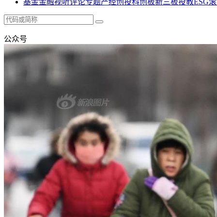
基金
金融
视听
评论
专题
产经
创投
科创板
新三板
投教
ESG
滚
公众号