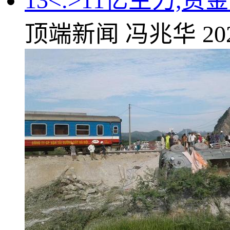
13<.>11亿主力,
顶端新闻
冯兆华
20