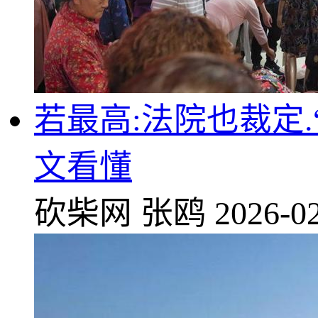
若最高:法院也裁定
文看懂
砍柴网
张鸥
2026-02