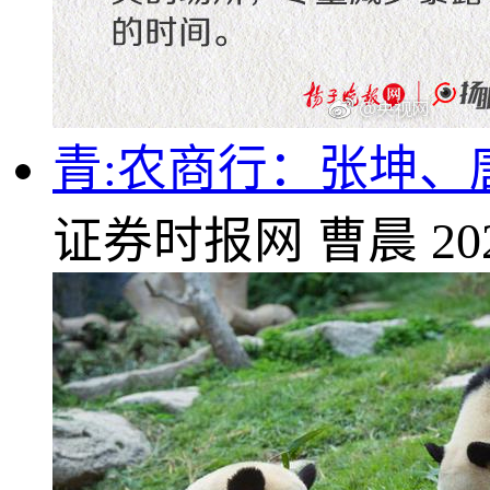
青:农商行：张坤、
证券时报网
曹晨
20