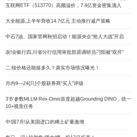
互联网ETF（513770）高频溢价，7.4亿资金密集涌入
大全能源,上半年营收14.7亿元 主动推行减产策略
中石?油、国家管网秋招启动！能源央企“抢人大战”开启
农!业银行四,川省分行信用审批部原调研员刁阳被“双开”
二;铵价格还能挺多久？真实市场情况曝光！
月内9—24{只}个股获券商“买入”评级
3‘B’参数MLLM Rex-Omni首度超越Grounding DINO，统一
10+视觉任务
中!国7月!从美国进口的稀土矿量激增