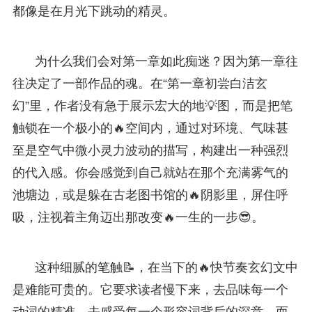
都像是在月光下跳动的精灵。
为什么我们会对第一章如此痴迷？因为第一章往
往决定了一部作品的魂。在“第一章初尝白洁玄
幻”里，作者没有急于展示宏大的地💡图，而是把笔
触锁在一个极小的🔥空间内，通过对环境、气味甚
至是空气中微小灵力波动的描写，构建出一种强烈
的代入感。你会感觉到自己就站在那个充满雾气的
池塘边，或是躲在古老图书馆的🔥阴影里，屏住呼
吸，注视着主角迈出那改变🔥一生的一步😎。
这种细腻的笔触📝，在当下的🔥快节奏玄幻文中
是难能可贵的。它要求读者慢下来，去品味每一个
动词的精准，去感受每一个形容词背后的深意。而