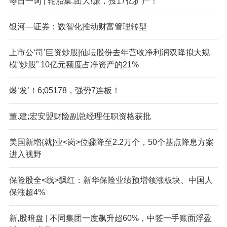
每日一词 | 轮胎集:团大!赚，投17亿扩产！
银河—证券：数智化推动财富管理转型
上市公‘司’巨资炒股|仙坛股份去年营收净利润双降拟大规
模“炒股” 10亿元额度占净资产的21%
爆‘发’！6;05178，强势7连板！
董.建;宏安盟财险副总经理任职资格获批
美国新增{就}业<岗>位骤降至2.2万个，50个基点降息方案
进入视野
保险股全<线>飘红：新华保险业绩预增领涨板块、中国人
保涨超4%
新,股暗盘 | 不同集团一度飙升超60%，中签一手账面浮盈