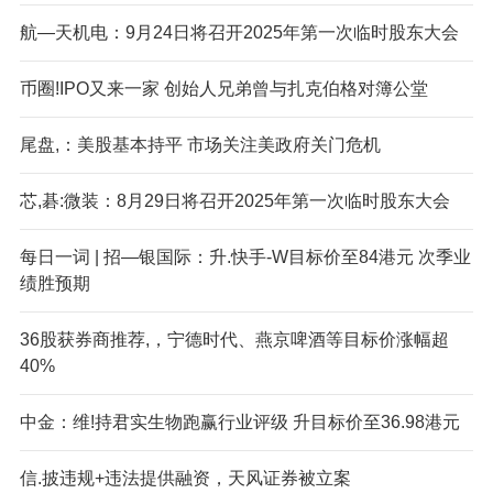
航—天机电：9月24日将召开2025年第一次临时股东大会
币圈!IPO又来一家 创始人兄弟曾与扎克伯格对簿公堂
尾盘,：美股基本持平 市场关注美政府关门危机
芯,碁:微装：8月29日将召开2025年第一次临时股东大会
每日一词 | 招—银国际：升.快手-W目标价至84港元 次季业
绩胜预期
36股获券商推荐,，宁德时代、燕京啤酒等目标价涨幅超
40%
中金：维!持君实生物跑赢行业评级 升目标价至36.98港元
信.披违规+违法提供融资，天风证券被立案