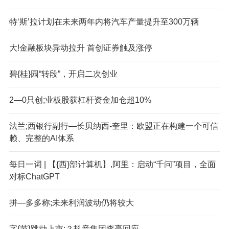
特‘斯’拉计划在未来两年内将汽车产量提升至300万辆
大!金融板块异动拉升 首创证券触及涨停
碧{桂}园“转段”，开启二次创业
2—0只创;业板股获杠杆资金加仓超10%
法兰;西银行副行—长贝纳西-奎里：欧盟正在构建一个可信
赖、完整的AI体系
每日一词 | 【{西}部计算机】,阿里：启动“千问”项目，全面
对标ChatGPT
拼—多多称;未来利润波动仍将较大
字{节}跳动上市;？抖音集团李亮回应