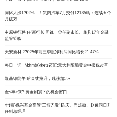
同比大涨1?02%—！岚图汽车7月交付12135辆：连续五个
月破万
中原银行聘‘任’新行长!周锋，曾任副市长、兼具17年金融
监管经验
天安新材:2?025年前三季度净利润同比增长21.47%
每日一词 | M;hm{a}rkets迈汇:意大利酝酿黄金申报税改革
隆基绿能午!后直线拉升，现涨超5%
金<丰>来?:黄金剧震下的机会窗口
华{泰}保兴基金高管“三箭齐发” 陈庆、尚烁徽、赵俊同日升
任副总经理