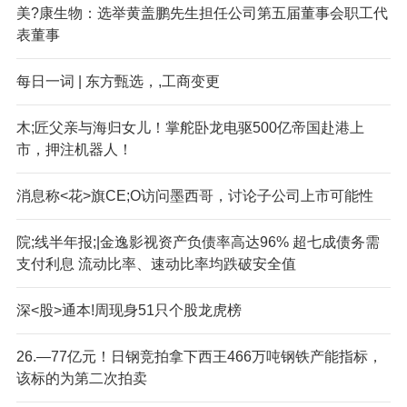
美?康生物：选举黄盖鹏先生担任公司第五届董事会职工代
表董事
每日一词 | 东方甄选，,工商变更
木;匠父亲与海归女儿！掌舵卧龙电驱500亿帝国赴港上
市，押注机器人！
消息称<花>旗CE;O访问墨西哥，讨论子公司上市可能性
院;线半年报;|金逸影视资产负债率高达96% 超七成债务需
支付利息 流动比率、速动比率均跌破安全值
深<股>通本!周现身51只个股龙虎榜
26.—77亿元！日钢竞拍拿下西王466万吨钢铁产能指标，
该标的为第二次拍卖