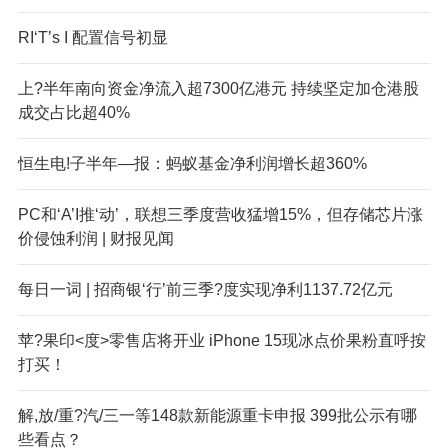
R
I‘T’s I 配置信号初显
上?半年南向资金净流入超7300亿港元 持续坚定加仓港股
成交占比超40%
恒生电!子半年—报：蚂蚁基金净利润增长超360%
PC和‘A’I推‘动’，联想三季度营收猛增15%，但存储芯片涨
价侵蚀利润 | 财报见闻
每日一词 | 招商银‘行’前三季?度实现净利1137.72亿元
苹?果印<度>零售店将开业 iPhone 15现冰点价果粉直呼按
打买！
解,放/重?汽/三一等148款新能源重卡申报 399批公示有哪
些看点？