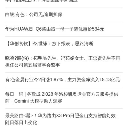
白银;有色：公司无,逾期担保
华为HUAW.EI. Q6路由器一母一子装优惠价534元
【华创食饮】今,世缘：放下报表，思路清晰
晓鸣?股{份}：拓明晶先生、冯茹娟女士、王忠贤先生不再
担任公司第五届监事会监事
有:色金属行业今?日涨1.87%，主力资金净流入18.13亿元
每日一词 | 谷歌成 2!028 年洛杉矶奥运会官方云服务提供
商，Gemini 大模型助力观赛
最美路由<器>！华为路由X3 Pro日照金山支持智能灯效：
随日落日出变化