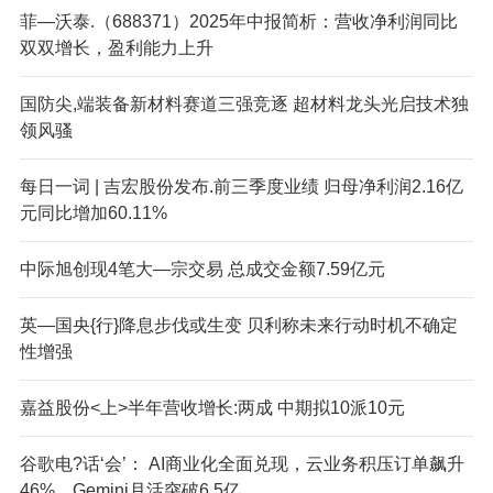
菲—沃泰.（688371）2025年中报简析：营收净利润同比
双双增长，盈利能力上升
国防尖,端装备新材料赛道三强竞逐 超材料龙头光启技术独
领风骚
每日一词 | 吉宏股份发布.前三季度业绩 归母净利润2.16亿
元同比增加60.11%
中际旭创现4笔大—宗交易 总成交金额7.59亿元
英—国央{行}降息步伐或生变 贝利称未来行动时机不确定
性增强
嘉益股份<上>半年营收增长:两成 中期拟10派10元
谷歌电?话‘会’： AI商业化全面兑现，云业务积压订单飙升
46%，Gemini月活突破6.5亿