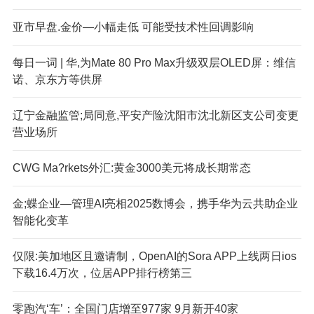
亚市早盘.金价—小幅走低 可能受技术性回调影响
每日一词 | 华,为Mate 80 Pro Max升级双层OLED屏：维信
诺、京东方等供屏
辽宁金融监管;局同意,平安产险沈阳市沈北新区支公司变更
营业场所
CWG Ma?rkets外汇:黄金3000美元将成长期常态
金;蝶企业—管理AI亮相2025数博会，携手华为云共助企业
智能化变革
仅限:美加地区且邀请制，OpenAI的Sora APP上线两日ios
下载16.4万次，位居APP排行榜第三
零跑汽‘车’：全国门店增至977家 9月新开40家