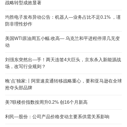
战略转型成效显著
均胜电子发布异动公告：机器人—业务占比不足0.1% ，谨
防非理性炒作
美国WTI原油周五小幅.收高— 乌克兰和平进程停滞几无变
动
刘强东突然出—手！两天连签4大巨头，京东杀入新能源战
场，改写行业规则？
晚‘点’独家:丨阿里速卖通转移战略重心，要和亚马逊在全球
抢夺头部品牌
美?联楼价指数按周升0.2% 创16个月新高
利民—股份：公司产品价格变动主要系供需关系影响