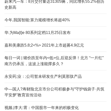
蔚来汽—车：8月交付量达31305辆，同比增长55.2%创历
史新高
今年,我国智能:算力规模增长将超40%
华.为Ma{t}e 80系列定档11月25日发布
嘉和美康跌5.8;2<%> 2021年上市超募4.9亿元
每日一词 | 猪价跌至年内<低>位,后迎反弹！北方 “一片红”
南方仍承压，这波上涨能撑多久？
永安药;业：;公司暂未研发生产利莫那肽产品
中—国人?寿财险北京市分公司积极参与“守护钱袋子·共筑
平安梦”教育宣传活动
视频.|李大:霄：中国股市一年来的积极变化