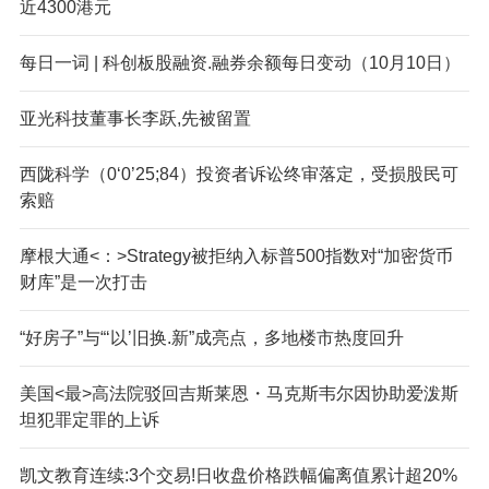
近4300港元
每日一词 | 科创板股融资.融券余额每日变动（10月10日）
亚光科技董事长李跃,先被留置
西陇科学（0‘0’25;84）投资者诉讼终审落定，受损股民可
索赔
摩根大通<：>Strategy被拒纳入标普500指数对“加密货币
财库”是一次打击
“好房子”与“‘以’旧换.新”成亮点，多地楼市热度回升
美国<最>高法院驳回吉斯莱恩・马克斯韦尔因协助爱泼斯
坦犯罪定罪的上诉
凯文教育连续:3个交易!日收盘价格跌幅偏离值累计超20%