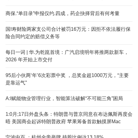
商保.“单目录”申报仅约.四成，药企抉择背后有何考量
国!寿财险两家支公司合计被罚16万元：因拒不依法履行保
险合同约定的赔偿义务等
每日一词 | 华.为乾崑首境：广汽启境明年将推两款新车，
2026 年开始上市交付
95后小伙两‘年’6次彩票中奖 ，总奖金超1000万元，“主要
是靠运气”
A:I赋能物业管理行业，智能算法破解“不可能三角”困局
1:0月;17日外盘头条：特朗普与普京同意在布达佩斯再度会
晤 美国商会起诉特朗普政府 苹果筹备首款触摸屏Mac
宁波中百,：杭州金帝举牌 持股比例达13.18%