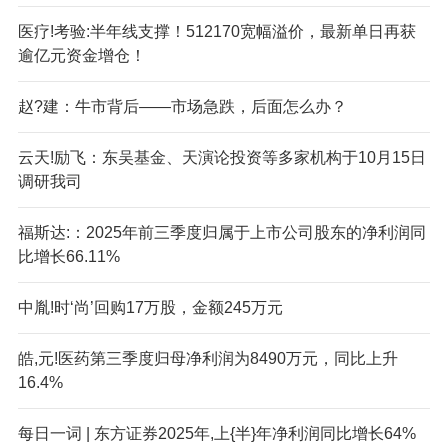
医疗!考验:半年线支撑！512170宽幅溢价，最新单日再获
逾亿元资金增仓！
赵?建：牛市背后——市场急跌，后面怎么办？
云天!励飞：东吴基金、天演论投资等多家机构于10月15日
调研我司
福斯达:：2025年前三季度归属于上市公司股东的净利润同
比增长66.11%
中胤!时‘尚’回购17万股，金额245万元
皓,元!医药第三季度归母净利润为8490万元，同比上升
16.4%
每日一词 | 东方证券2025年,上{半}年净利润同比增长64%