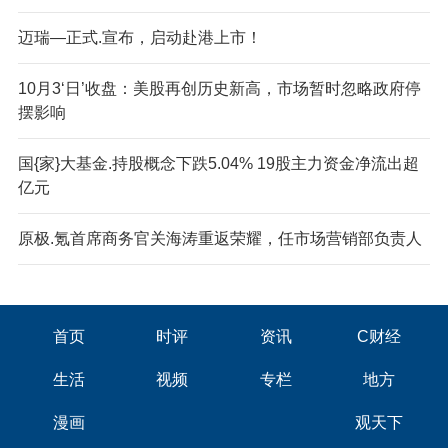
迈瑞—正式.宣布，启动赴港上市！
10月3‘日’收盘：美股再创历史新高，市场暂时忽略政府停
摆影响
国{家}大基金.持股概念下跌5.04% 19股主力资金净流出超
亿元
原极.氪首席商务官关海涛重返荣耀，任市场营销部负责人
首页
时评
资讯
C财经
生活
视频
专栏
地方
漫画
观天下