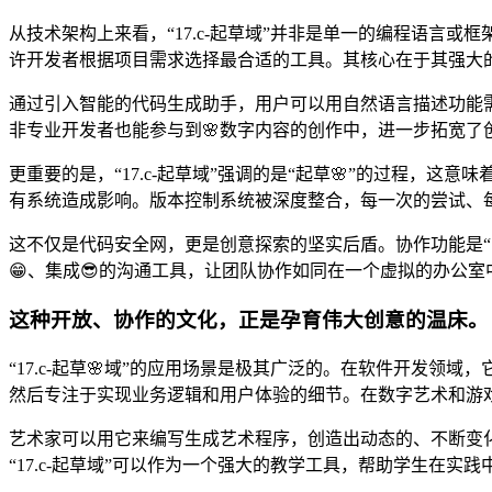
从技术架构上来看，“17.c-起草域”并非是单一的编程语言或框架
许开发者根据项目需求选择最合适的工具。其核心在于其强大
通过引入智能的代码生成助手，用户可以用自然语言描述功能需
非专业开发者也能参与到🌸数字内容的创作中，进一步拓宽了
更重要的是，“17.c-起草域”强调的是“起草🌸”的过程
有系统造成影响。版本控制系统被深度整合，每一次的尝试、每
这不仅是代码安全网，更是创意探索的坚实后盾。协作功能是“
😁、集成😎的沟通工具，让团队协作如同在一个虚拟的办公
这种开放、协作的文化，正是孕育伟大创意的温床。
“17.c-起草🌸域”的应用场景是极其广泛的。在软件开发
然后专注于实现业务逻辑和用户体验的细节。在数字艺术和游戏开
艺术家可以用它来编写生成艺术程序，创造出动态的、不断变
“17.c-起草域”可以作为一个强大的教学工具，帮助学生在实