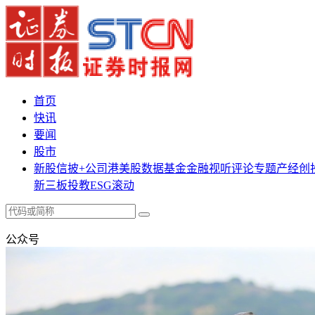
首页
快讯
要闻
股市
新股
信披+
公司
港美股
数据
基金
金融
视听
评论
专题
产经
创
新三板
投教
ESG
滚动
公众号