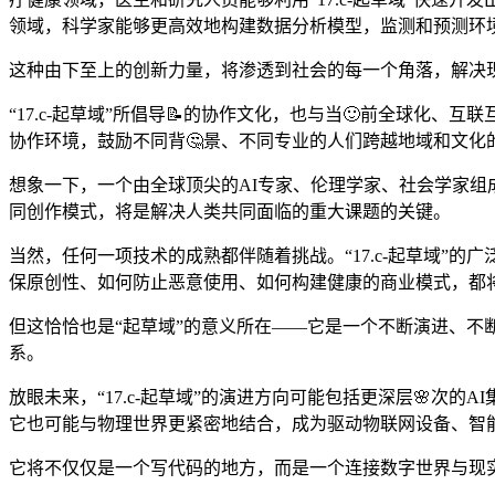
领域，科学家能够更高效地构建数据分析模型，监测和预测环
这种由下至上的创新力量，将渗透到社会的每一个角落，解决
“17.c-起草域”所倡导📝的协作文化，也与当🙂前全球化
协作环境，鼓励不同背🤔景、不同专业的人们跨越地域和文化
想象一下，一个由全球顶尖的AI专家、伦理学家、社会学家组成
同创作模式，将是解决人类共同面临的重大课题的关键。
当然，任何一项技术的成熟都伴随着挑战。“17.c-起草域
保原创性、如何防止恶意使用、如何构建健康的商业模式，都
但这恰恰也是“起草域”的意义所在——它是一个不断演进、不断
系。
放眼未来，“17.c-起草域”的演进方向可能包括更深层🌸次
它也可能与物理世界更紧密地结合，成为驱动物联网设备、智
它将不仅仅是一个写代码的地方，而是一个连接数字世界与现实