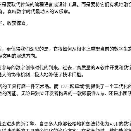
式。它不是要取代传统的编程语言或设计工具，而是要将它们有机地
符，奏响数字时代最动人的🔥乐章。
子，收获惊喜。
力之后，更值得我们深思的是，它将如何从根本上重塑当前的数字生
类文明的演进方向。
人皆可参与的数字创作时代的到来。过去，高质量的🔥软件开发
以及强大的协作机制，极大地降低了技术门槛。
的工具打磨一件艺术品。而“17.c-起草域”则提供了一个现代
地的可能。无论是独立开发者构思的一款颠覆性App，还是小团
变革和社会进步的新引擎。当更多人能够轻松地将想法转化为可用的
速开发出辅助诊断的工具或个性化的治疗方案；在教育领域，教师能