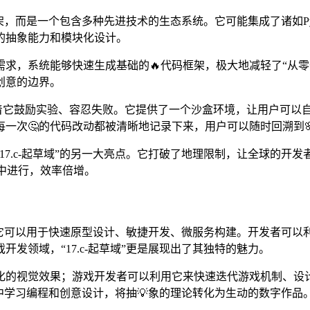
，而是一个包含多种先进技术的生态系统。它可能集成了诸如Python
的抽象能力和模块化设计。
求，系统能够快速生成基础的🔥代码框架，极大地减轻了“从零开
创意的边界。
，这意味着它鼓励实验、容忍失败。它提供了一个沙盒环境，让用户
一次🤔的代码改动都被清晰地记录下来，用户可以随时回溯到
17.c-起草域”的另一大亮点。它打破了地理限制，让全球的开
室中进行，效率倍增。
领域，它可以用于快速原型设计、敏捷开发、微服务构建。开发者
发领域，“17.c-起草域”更是展现出了其独特的魅力。
化的视觉效果；游戏开发者可以利用它来快速迭代游戏机制、设计
践中学习编程和创意设计，将抽💡象的理论转化为生动的数字作品