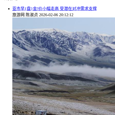
亚市早{盘}金!价小幅走高 受潜在对冲需求支撑
旅游网
陈淑贞
2026-02-06 20:12:12