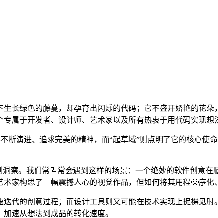
生长绿色的藤蔓，却孕育出闪烁的代码；它不盛开娇艳的花朵，却绽
个专属于开发者、设计师、艺术家以及所有热衷于用代码实现想
一种不断演进、追求完美的精神，而“起草域”则点明了它的核心使
点的深刻洞察。我们常📝常会遇到这样的场景：一个绝妙的软件创
术家构思了一幅震撼人心的视觉作品，但如何将其用程🙂序化
迭代的创意过程；而设计工具则又可能在技术实现上捉襟见肘。“1
，加速从想法到成品的转化速度。