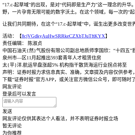
“17.c-起草域”的出现，是对“代码即是生产力”这一理念
野，一片孕育无限可能的数字沃土。在这个领域，每一次的“起
让我们共同期待，在这个“17.c-起草域”中，诞生出更多改变世
活动：【
8cjVGdkyAuHwSRRkeCZXbTJuTftKYX
】
责任编辑： 陈淑贞
中国石油天{然}气股份有限公司副总地质师李国欣：“十四五
泉州市—区11月起推出593套青年人才租赁住房
太{平}洋.航运早盘涨超5% 机构指干散货海运行业拐点将至
声明：证券时报力求信息真实、准确，文章提及内容仅供参考
下载“证券时报”官方APP，或关注官方微信公众号，即可随
网友评论
登录
后可以发言
发送
网友评论仅供其表达个人看法，并不表明证券时报立场
暂无评论
为你推荐