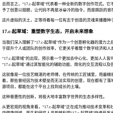
总而言之，“17.c-起草域”代表着一种全新的数字创作范
予了创意以翅膀，让代码不再是冰😀冷的指令，而是跳跃的音
这片虚拟的沃土，正等待着每一位有志于创造的灵魂来播撒种
17.c-起草域：重塑数字生态，开启未来想象
当我们深入理解了“17.c-起草域”作为一个创意孵化器的潜
于提升个人或团队的创作效率，它更关乎着整个数字经济和人
“17.c-起草域”的出现，预示着一个更加去中心化、更加人
“17.c-起草域”通过其智能化的辅助功能、简化的交互流程
这就像是一位技艺精湛的老师傅，在传统的工匠铺里，用最精密
着，那些曾经因为技术壁垒而无法实现的创意，现在都有了落
源项目，都能在这个平台上找到成长的土壤。
这种普惠性的创新，将极大地丰富数字世界的生态多样性。
从更宏观的视角来看，“17.c-起草域”正在成为推动技术
疗健康领域，医生和研究人员能够利用“17.c-起草域”快