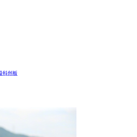
投
科创板