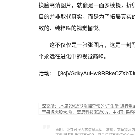
换脸高清图片，就像是一面多棱镜，折
目的并非取代真实，而是为了拓展真实
致的、纯粹📝的视觉愉悦。
这不仅仅是一张张图片，这是一封写
个永远在进化中的视觉巅峰。
活动：【
8cjVGdkyAuHwSRRkeCZXbTJ
深交所：.本周?对近期涨幅异常的“广生堂”进行重
苹果概念股大,涨，蓝思科技涨近8%，中<国>果粉买爆i
声明：证券时报力求信息真实、准确，文章提及内
下载“证券时报”官方APP，或关注官方微信公众