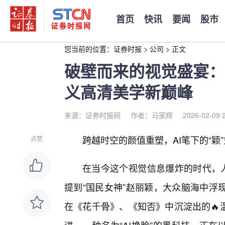
首页
快讯
要闻
股市
您当前的位置：
证券时报
>
公司
>
正文
破壁而来的视觉盛宴：
义高清美学新巅峰
来源：证券时报网
作者：马家辉
2026-02-09 
跨越时空的颜值重塑，AI笔下的“颖
点赞
在当今这个视觉信息爆炸的时代，人
提到“国民女神”赵丽颖，大众脑海中浮
在《花千骨》、《知否》中沉淀出的🔥