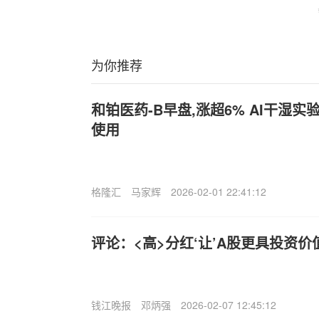
为你推荐
和铂医药-B早盘,涨超6% AI干湿
使用
格隆汇
马家辉
2026-02-01 22:41:12
评论：<高>分红‘让’A股更具投资价
钱江晚报
邓炳强
2026-02-07 12:45:12